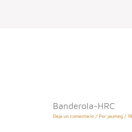
Ir
al
contenido
Banderola-HRC
Deja un comentario
/ Por
jaumeg
/
1