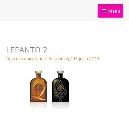
Ir
Menú
Menú
al
contenido
LEPANTO 2
Deja un comentario
/ Por
jaumeg
/
13 junio 2019