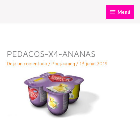
Ir
Menú
Menú
al
contenido
PEDACOS-X4-ANANAS
Deja un comentario
/ Por
jaumeg
/
13 junio 2019