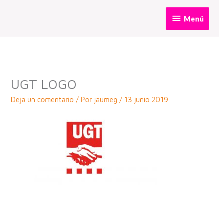
Ir
Menú
Menú
al
contenido
UGT LOGO
Deja un comentario
/ Por
jaumeg
/
13 junio 2019