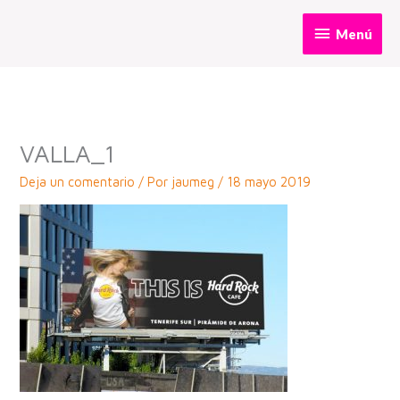
Ir
Menú
Menú
al
contenido
VALLA_1
Deja un comentario
/ Por
jaumeg
/
18 mayo 2019